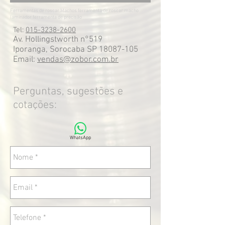
Ferramentas de roscar Machos ferramenta de roscar macho
laminador ferramenta de precisão
Tel:
015-3238-2600
Av. Hollingstworth n°519
Iporanga, Sorocaba SP
18087-105
Email:
vendas@zobor.com.br
Perguntas, sugestões e
cotações:
WhatsApp