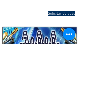
Solicitar Cotação
© 2023 Zobor Indústria Mecânica
vendas@zobor.com.br
| Fone: (
15) 3238-2600
|
Sorocaba-SP