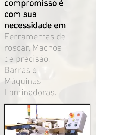
compromisso é
com sua
necessidade em
Ferramentas de
roscar, Machos
de precisão,
Barras e
Máquinas
Laminadoras.